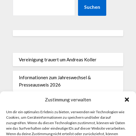
Suchen
Vereinigung trauert um Andreas Koller
Informationen zum Jahreswechsel &
Presseausweis 2026
Zustimmung verwalten
28.11.2025 Protokoll der Generalversammlung
Um dir ein optimales Erlebnis zu bieten, verwenden wir Technologien wie
Cookies, um Geräteinformationen zu speichern und/oder darauf
Einladung zur Generalversammlung der
zuzugreifen. Wenn du diesen Technologien zustimmst, können wir Daten
Vereinigung der Parlamentsredakteurinnen und -
wie das Surfverhalten oder eindeutige IDs auf dieser Website verarbeiten.
Wenn du deine Zustimmung nicht erteilst oder zurückziehst, können
redakteure am Freitag, 28. November 2025, um