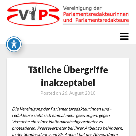
Skip
to
content
Tätliche Übergriffe
inakzeptabel
Posted on
26. August 2010
Die Vereinigung der Parlamentsredakteurinnen und -
redakteure sieht sich einmal mehr gezwungen, gegen
Versuche einzelner Nationalratsabgeordneter zu
protestieren, Pressevertreter bei ihrer Arbeit zu behindern.
In der Sondersitzung am 25. August hat der Abgeordnete