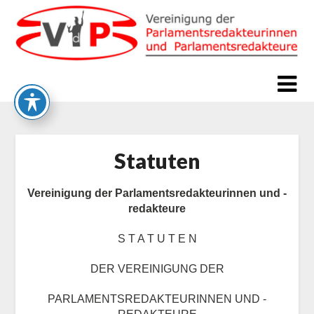
Skip
to
content
Statuten
Vereinigung der Parlamentsredakteurinnen und -
redakteure
S T A T U T E N
DER VEREINIGUNG DER
PARLAMENTSREDAKTEURINNEN UND -