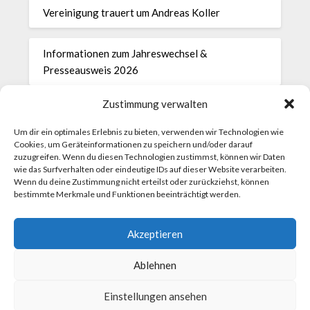
Vereinigung trauert um Andreas Koller
Informationen zum Jahreswechsel &
Presseausweis 2026
Zustimmung verwalten
28.11.2025 Protokoll der Generalversammlung
Um dir ein optimales Erlebnis zu bieten, verwenden wir Technologien wie
Cookies, um Geräteinformationen zu speichern und/oder darauf
Einladung zur Generalversammlung der
zuzugreifen. Wenn du diesen Technologien zustimmst, können wir Daten
Vereinigung der Parlamentsredakteurinnen und -
wie das Surfverhalten oder eindeutige IDs auf dieser Website verarbeiten.
Wenn du deine Zustimmung nicht erteilst oder zurückziehst, können
redakteure am Freitag, 28. November 2025, um
bestimmte Merkmale und Funktionen beeinträchtigt werden.
8.30 Uhr
Akzeptieren
Get-together im Parlament am 18. November
Ablehnen
Einstellungen ansehen
©2026 Vereinigung der Parlamentsredakteurinnen und -
redakteure
| WordPress Theme by
Superbthemes.com