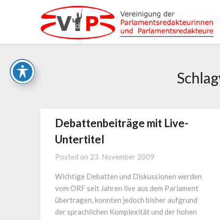
Skip
to
content
Schla
Debattenbeiträge mit Live-
Untertitel
Posted on
23. November 2009
Wichtige Debatten und Diskussionen werden
vom ORF seit Jahren live aus dem Parlament
übertragen, konnten jedoch bisher aufgrund
der sprachlichen Komplexität und der hohen