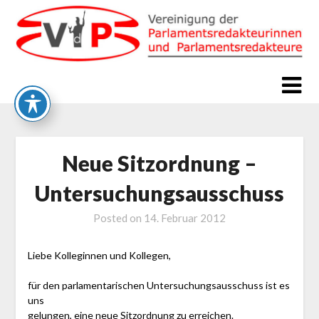
Skip
to
content
Neue Sitzordnung –
Untersuchungsausschuss
Posted on
14. Februar 2012
Liebe Kolleginnen und Kollegen,
für den parlamentarischen Untersuchungsausschuss ist es
uns
gelungen, eine neue Sitzordnung zu erreichen.