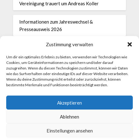
Vereinigung trauert um Andreas Koller
Informationen zum Jahreswechsel &
Presseausweis 2026
Zustimmung verwalten
28.11.2025 Protokoll der Generalversammlung
Um dir ein optimales Erlebnis zu bieten, verwenden wir Technologien wie
Cookies, um Geräteinformationen zu speichern und/oder darauf
Einladung zur Generalversammlung der
zuzugreifen. Wenn du diesen Technologien zustimmst, können wir Daten
Vereinigung der Parlamentsredakteurinnen und -
wie das Surfverhalten oder eindeutige IDs auf dieser Website verarbeiten.
Wenn du deine Zustimmung nicht erteilst oder zurückziehst, können
redakteure am Freitag, 28. November 2025, um
bestimmte Merkmale und Funktionen beeinträchtigt werden.
8.30 Uhr
Akzeptieren
Get-together im Parlament am 18. November
Ablehnen
Einstellungen ansehen
©2026 Vereinigung der Parlamentsredakteurinnen und -
redakteure
| WordPress Theme by
Superbthemes.com