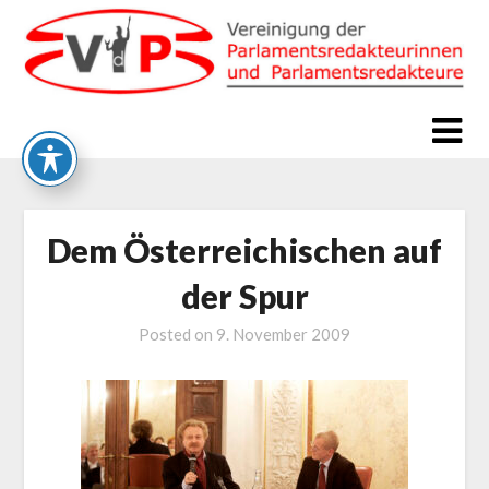
Skip
to
content
Dem Österreichischen auf
der Spur
Posted on
9. November 2009