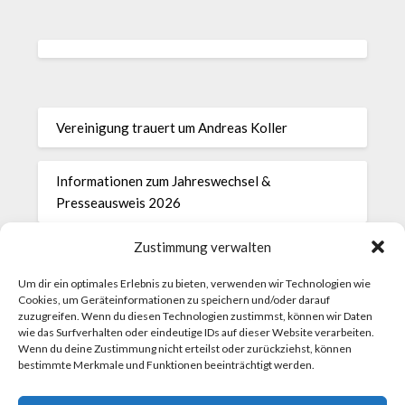
Vereinigung trauert um Andreas Koller
Informationen zum Jahreswechsel &
Presseausweis 2026
Zustimmung verwalten
28.11.2025 Protokoll der Generalversammlung
Um dir ein optimales Erlebnis zu bieten, verwenden wir Technologien wie
Cookies, um Geräteinformationen zu speichern und/oder darauf
Einladung zur Generalversammlung der
zuzugreifen. Wenn du diesen Technologien zustimmst, können wir Daten
Vereinigung der Parlamentsredakteurinnen und -
wie das Surfverhalten oder eindeutige IDs auf dieser Website verarbeiten.
Wenn du deine Zustimmung nicht erteilst oder zurückziehst, können
redakteure am Freitag, 28. November 2025, um
bestimmte Merkmale und Funktionen beeinträchtigt werden.
8.30 Uhr