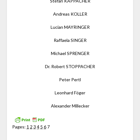
Stefan KAPPACHER
Andreas KOLLER
Lucian MAYRINGER
Raffaela SINGER
Michael SPRENGER
Dr. Robert STOPPACHER
Peter Pertl
Leonhard Föger
Alexander Millecker
Pages:
1
2
3
4
5
6
7